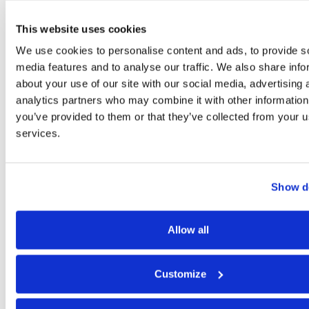
Силос с плоским дном
This website uses cookies
Силосы с металлической воронкой
We use cookies to personalise content and ads, to provide s
Силосы для зазгрузки
media features and to analyse our traffic. We also share info
Силоса для разгрузки в массе
about your use of our site with our social media, advertising 
Силосов для внутреннего применения
analytics partners who may combine it with other information
Фермерские силоса
you’ve provided to them or that they’ve collected from your us
Система распределения спирального корма
services.
Система распределения цепных кормов
Водяные резервуары
Аксессуары
Show de
Контроль сборки
Монтаж
ПРОЕКТЫ
Allow all
Customize