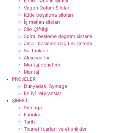
Konik Tabanli Silolar
Vagon Dolum Silolari
Kütle boşaltma siloları
İç mekan siloları
Silo Çiftliği
Spiral besleme dağıtım sistemi
Zincir besleme dağıtım sistemi
Su Tanklari
Aksesuarlar
Montaj deneti̇mi̇
Montaj
PROJELER
Dünyadaki Symaga
En iyi referanslar
ŞİRKET
Symaga
Fabrika
Tarih
Ti̇caret fuarlari ve etki̇nli̇kler