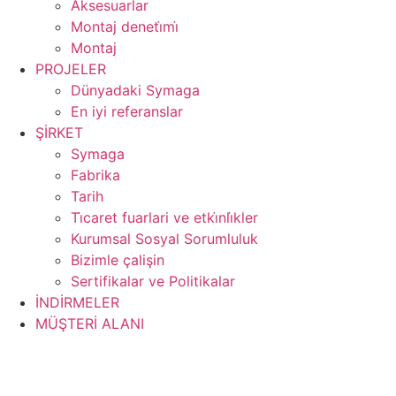
Aksesuarlar
Montaj deneti̇mi̇
Montaj
PROJELER
Dünyadaki Symaga
En iyi referanslar
ŞİRKET
Symaga
Fabrika
Tarih
Ti̇caret fuarlari ve etki̇nli̇kler
Kurumsal Sosyal Sorumluluk
Bizimle çalişin
Sertifikalar ve Politikalar
İNDİRMELER
MÜŞTERİ ALANI