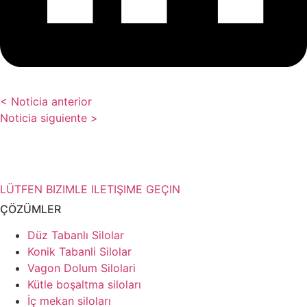
< Noticia anterior
Noticia siguiente >
Depolama çözümleriniz hakkında
daha fazla bilgiye mi ihtiyacınız var?
LÜTFEN BIZIMLE ILETIŞIME GEÇIN
ÇÖZÜMLER
Düz Tabanlı Silolar
Konik Tabanli Silolar
Vagon Dolum Silolari
Kütle boşaltma siloları
İç mekan siloları