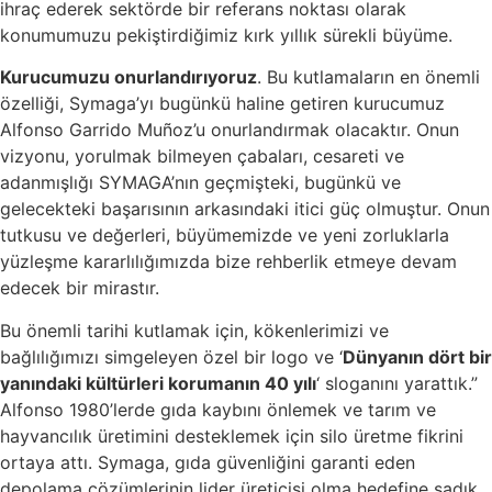
ihraç ederek sektörde bir referans noktası olarak
konumumuzu pekiştirdiğimiz kırk yıllık sürekli büyüme.
Kurucumuzu onurlandırıyoruz
. Bu kutlamaların en önemli
özelliği, Symaga’yı bugünkü haline getiren kurucumuz
Alfonso Garrido Muñoz’u onurlandırmak olacaktır. Onun
vizyonu, yorulmak bilmeyen çabaları, cesareti ve
adanmışlığı SYMAGA’nın geçmişteki, bugünkü ve
gelecekteki başarısının arkasındaki itici güç olmuştur. Onun
tutkusu ve değerleri, büyümemizde ve yeni zorluklarla
yüzleşme kararlılığımızda bize rehberlik etmeye devam
edecek bir mirastır.
Bu önemli tarihi kutlamak için, kökenlerimizi ve
bağlılığımızı simgeleyen özel bir logo ve ‘
Dünyanın dört bir
yanındaki kültürleri korumanın 40 yılı
‘ sloganını yarattık.”
Alfonso 1980’lerde gıda kaybını önlemek ve tarım ve
hayvancılık üretimini desteklemek için silo üretme fikrini
ortaya attı. Symaga, gıda güvenliğini garanti eden
depolama çözümlerinin lider üreticisi olma hedefine sadık