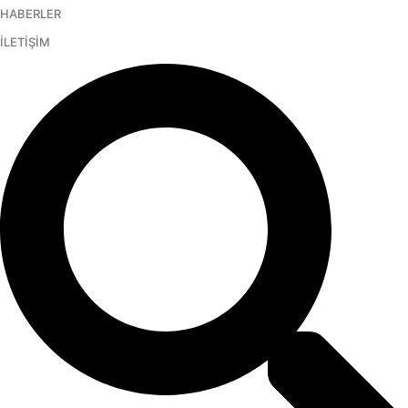
HABERLER
İçeriğe
atla
İLETİŞİM