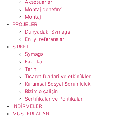
Aksesuarlar
Montaj deneti̇mi̇
Montaj
PROJELER
Dünyadaki Symaga
En iyi referanslar
ŞİRKET
Symaga
Fabrika
Tarih
Ti̇caret fuarlari ve etki̇nli̇kler
Kurumsal Sosyal Sorumluluk
Bizimle çalişin
Sertifikalar ve Politikalar
İNDİRMELER
MÜŞTERİ ALANI