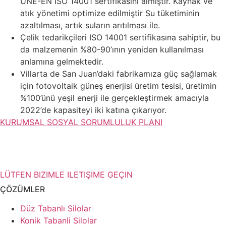
UNE-EN ISO 14001 sertifikasını almıştır. Kaynak ve
atık yönetimi optimize edilmiştir Su tüketiminin
azaltılması, artık suların arıtılması ile.
Çelik tedarikçileri ISO 14001 sertifikasına sahiptir, bu
da malzemenin %80-90’ının yeniden kullanılması
anlamına gelmektedir.
Villarta de San Juan’daki fabrikamıza güç sağlamak
için fotovoltaik güneş enerjisi üretim tesisi, üretimin
%100’ünü yeşil enerji ile gerçekleştirmek amacıyla
2022’de kapasiteyi iki katına çıkarıyor.
KURUMSAL SOSYAL SORUMLULUK PLANI
Depolama çözümleriniz hakkında
daha fazla bilgiye mi ihtiyacınız var?
LÜTFEN BIZIMLE ILETIŞIME GEÇIN
ÇÖZÜMLER
Düz Tabanlı Silolar
Konik Tabanli Silolar