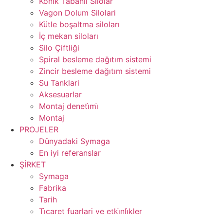
Konik Tabanli Silolar
Vagon Dolum Silolari
Kütle boşaltma siloları
İç mekan siloları
Silo Çiftliği
Spiral besleme dağıtım sistemi
Zincir besleme dağıtım sistemi
Su Tanklari
Aksesuarlar
Montaj deneti̇mi̇
Montaj
PROJELER
Dünyadaki Symaga
En iyi referanslar
ŞİRKET
Symaga
Fabrika
Tarih
Ti̇caret fuarlari ve etki̇nli̇kler