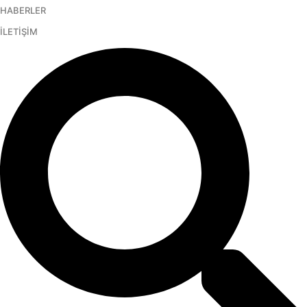
HABERLER
İçeriğe
atla
İLETİŞİM