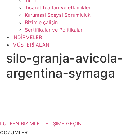
Tarih
Ti̇caret fuarlari ve etki̇nli̇kler
Kurumsal Sosyal Sorumluluk
Bizimle çalişin
Sertifikalar ve Politikalar
İNDİRMELER
MÜŞTERİ ALANI
silo-granja-avicola-
argentina-symaga
Depolama çözümleriniz hakkında
daha fazla bilgiye mi ihtiyacınız var?
LÜTFEN BIZIMLE ILETIŞIME GEÇIN
ÇÖZÜMLER