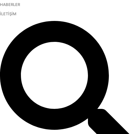
HABERLER
İçeriğe
atla
İLETİŞİM