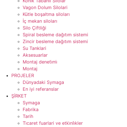
Konik Tabanli Silolar
Vagon Dolum Silolari
Kütle boşaltma siloları
İç mekan siloları
Silo Çiftliği
Spiral besleme dağıtım sistemi
Zincir besleme dağıtım sistemi
Su Tanklari
Aksesuarlar
Montaj deneti̇mi̇
Montaj
PROJELER
Dünyadaki Symaga
En iyi referanslar
ŞİRKET
Symaga
Fabrika
Tarih
Ti̇caret fuarlari ve etki̇nli̇kler