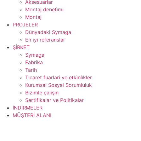
Aksesuarlar
Montaj deneti̇mi̇
Montaj
PROJELER
Dünyadaki Symaga
En iyi referanslar
ŞİRKET
Symaga
Fabrika
Tarih
Ti̇caret fuarlari ve etki̇nli̇kler
Kurumsal Sosyal Sorumluluk
Bizimle çalişin
Sertifikalar ve Politikalar
İNDİRMELER
MÜŞTERİ ALANI