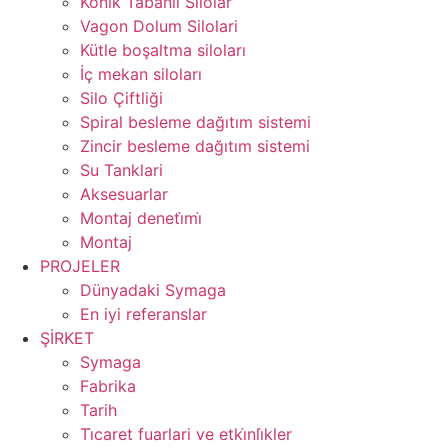
Konik Tabanli Silolar
Vagon Dolum Silolari
Kütle boşaltma siloları
İç mekan siloları
Silo Çiftliği
Spiral besleme dağıtım sistemi
Zincir besleme dağıtım sistemi
Su Tanklari
Aksesuarlar
Montaj deneti̇mi̇
Montaj
PROJELER
Dünyadaki Symaga
En iyi referanslar
ŞİRKET
Symaga
Fabrika
Tarih
Ti̇caret fuarlari ve etki̇nli̇kler