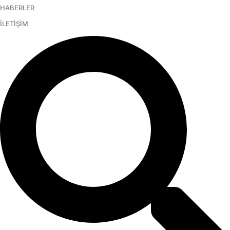
HABERLER
İçeriğe
atla
İLETİŞİM