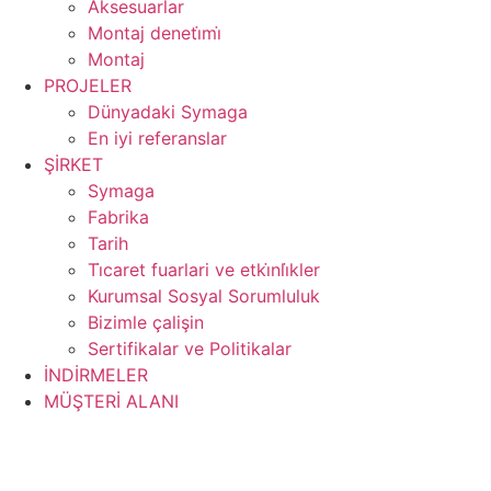
Aksesuarlar
Montaj deneti̇mi̇
Montaj
PROJELER
Dünyadaki Symaga
En iyi referanslar
ŞİRKET
Symaga
Fabrika
Tarih
Ti̇caret fuarlari ve etki̇nli̇kler
Kurumsal Sosyal Sorumluluk
Bizimle çalişin
Sertifikalar ve Politikalar
İNDİRMELER
MÜŞTERİ ALANI