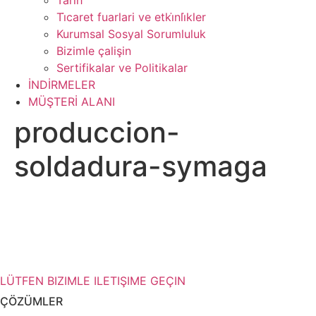
Tarih
Ti̇caret fuarlari ve etki̇nli̇kler
Kurumsal Sosyal Sorumluluk
Bizimle çalişin
Sertifikalar ve Politikalar
İNDİRMELER
MÜŞTERİ ALANI
produccion-
soldadura-symaga
Depolama çözümleriniz hakkında
daha fazla bilgiye mi ihtiyacınız var?
LÜTFEN BIZIMLE ILETIŞIME GEÇIN
ÇÖZÜMLER