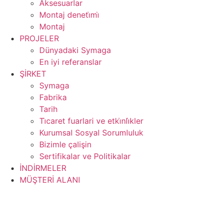
Aksesuarlar
Montaj deneti̇mi̇
Montaj
PROJELER
Dünyadaki Symaga
En iyi referanslar
ŞİRKET
Symaga
Fabrika
Tarih
Ti̇caret fuarlari ve etki̇nli̇kler
Kurumsal Sosyal Sorumluluk
Bizimle çalişin
Sertifikalar ve Politikalar
İNDİRMELER
MÜŞTERİ ALANI