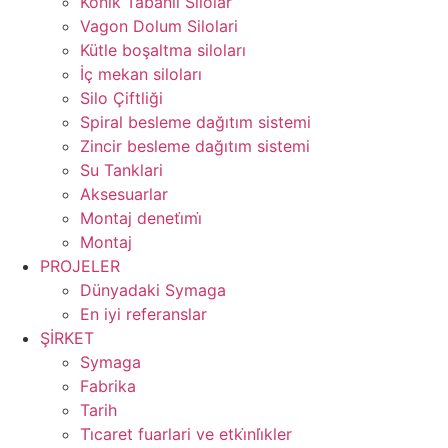
Konik Tabanli Silolar
Vagon Dolum Silolari
Kütle boşaltma siloları
İç mekan siloları
Silo Çiftliği
Spiral besleme dağıtım sistemi
Zincir besleme dağıtım sistemi
Su Tanklari
Aksesuarlar
Montaj deneti̇mi̇
Montaj
PROJELER
Dünyadaki Symaga
En iyi referanslar
ŞİRKET
Symaga
Fabrika
Tarih
Ti̇caret fuarlari ve etki̇nli̇kler