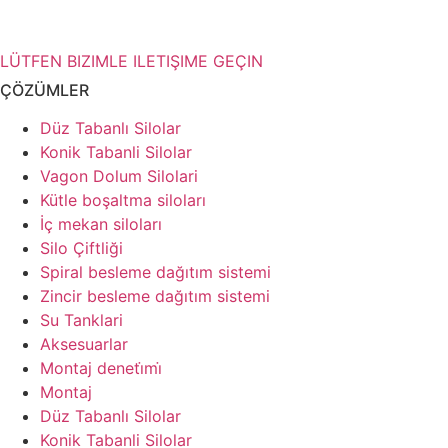
daha fazla bilgiye mi ihtiyacınız var?
LÜTFEN BIZIMLE ILETIŞIME GEÇIN
ÇÖZÜMLER
Düz Tabanlı Silolar
Konik Tabanli Silolar
Vagon Dolum Silolari
Kütle boşaltma siloları
İç mekan siloları
Silo Çiftliği
Spiral besleme dağıtım sistemi
Zincir besleme dağıtım sistemi
Su Tanklari
Aksesuarlar
Montaj deneti̇mi̇
Montaj
Düz Tabanlı Silolar
Konik Tabanli Silolar