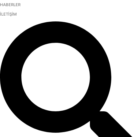
HABERLER
İçeriğe
atla
İLETİŞİM