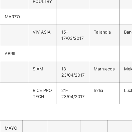
POULTRY
MARZO
VIV ASIA
15-
Tailandia
Ban
17/03/2017
ABRIL
SIAM
18-
Marruecos
Mek
23/04/2017
RICE PRO
21-
India
Luc
TECH
23/04/2017
MAYO