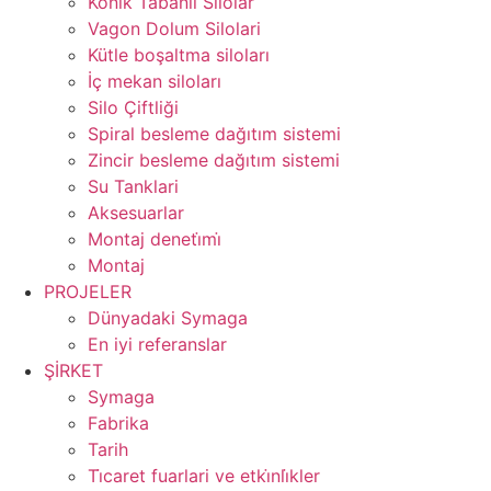
Konik Tabanli Silolar
Vagon Dolum Silolari
Kütle boşaltma siloları
İç mekan siloları
Silo Çiftliği
Spiral besleme dağıtım sistemi
Zincir besleme dağıtım sistemi
Su Tanklari
Aksesuarlar
Montaj deneti̇mi̇
Montaj
PROJELER
Dünyadaki Symaga
En iyi referanslar
ŞİRKET
Symaga
Fabrika
Tarih
Ti̇caret fuarlari ve etki̇nli̇kler