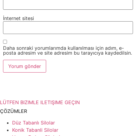
İnternet sitesi
Daha sonraki yorumlarımda kullanılması için adım, e-
posta adresim ve site adresim bu tarayıcıya kaydedilsin.
Depolama çözümleriniz hakkında
daha fazla bilgiye mi ihtiyacınız var?
LÜTFEN BIZIMLE ILETIŞIME GEÇIN
ÇÖZÜMLER
Düz Tabanlı Silolar
Konik Tabanli Silolar