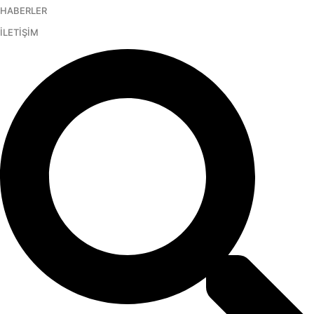
HABERLER
İçeriğe
atla
İLETİŞİM