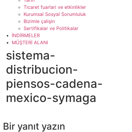
Tarih
Ti̇caret fuarlari ve etki̇nli̇kler
Kurumsal Sosyal Sorumluluk
Bizimle çalişin
Sertifikalar ve Politikalar
İNDİRMELER
MÜŞTERİ ALANI
sistema-
distribucion-
piensos-cadena-
mexico-symaga
Bir yanıt yazın