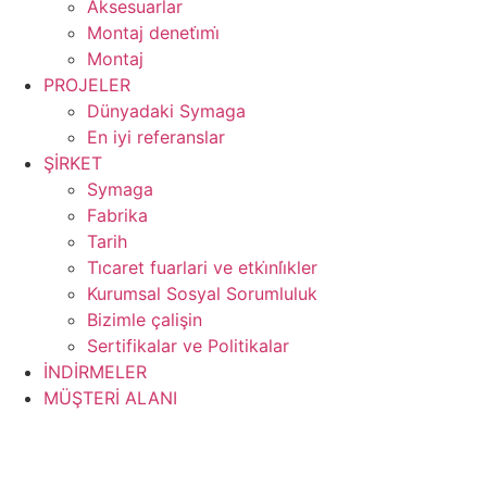
Aksesuarlar
Montaj deneti̇mi̇
Montaj
PROJELER
Dünyadaki Symaga
En iyi referanslar
ŞİRKET
Symaga
Fabrika
Tarih
Ti̇caret fuarlari ve etki̇nli̇kler
Kurumsal Sosyal Sorumluluk
Bizimle çalişin
Sertifikalar ve Politikalar
İNDİRMELER
MÜŞTERİ ALANI