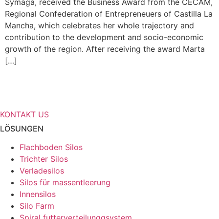
Symaga, received the Business Award from the CECAM,
Regional Confederation of Entrepreneuers of Castilla La
Mancha, which celebrates her whole trajectory and
contribution to the development and socio-economic
growth of the region. After receiving the award Marta
[…]
Benötigen Sie weitere Informationen
über Ihre Speicherlösungen?
KONTAKT US
LÖSUNGEN
Flachboden Silos
Trichter Silos
Verladesilos
Silos für massentleerung
Innensilos
Silo Farm
Spiral futterverteilunggsystem