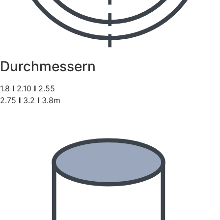
Durchmessern
1.8
I
2.10
I
2.55
2.75
I
3.2
I
3.8m